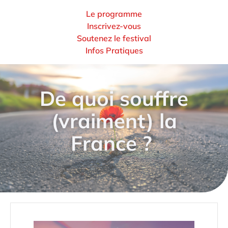
Le programme
Inscrivez-vous
Soutenez le festival
Infos Pratiques
De quoi souffre
(vraiment) la
France ?