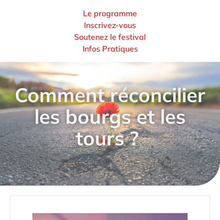
Le programme
Inscrivez-vous
Soutenez le festival
Infos Pratiques
Comment réconcilier
les bourgs et les
tours ?